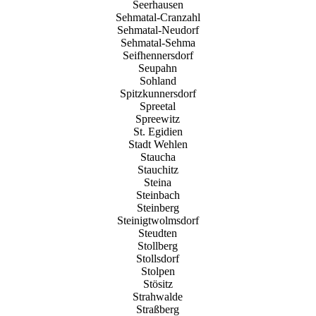
Seerhausen
Sehmatal-Cranzahl
Sehmatal-Neudorf
Sehmatal-Sehma
Seifhennersdorf
Seupahn
Sohland
Spitzkunnersdorf
Spreetal
Spreewitz
St. Egidien
Stadt Wehlen
Staucha
Stauchitz
Steina
Steinbach
Steinberg
Steinigtwolmsdorf
Steudten
Stollberg
Stollsdorf
Stolpen
Stösitz
Strahwalde
Straßberg