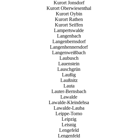
Kurort Jonsdorf
Kurort Oberwiesenthal
Kurort Oybin
Kurort Rathen
Kurort Seiffen
Lampertswalde
Langenbach
Langenbernsdorf
Langenhennersdorf
Langenweißbach
Laubusch
Lauenstein
Lauschgrün
Laußig
Laußnitz
Lauta
Lauter-Bernsbach
Lawalde
Lawalde-Kleindehsa
Lawalde-Lauba
Leippe-Torno
Leipzig
Leisnig
Lengefeld
Lengenfeld