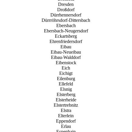
Dresden
Droßdorf
Dürrhennersdorf
Dürrröhrsdorf-Dittersbach
Ebersbach
Ebersbach-Neugersdorf
Eckartsberg
Ehrenfriedersdorf
Eibau
Eibau-Neueibau
Eibau-Walddorf
Eibenstock
Eich
Eichigt
Eilenburg
Ellefeld
Elsnig
Elsterberg
Elsterheide
Elstertrebnitz
Elstra
Elterlein
Eppendorf
Erlau
Espenhain