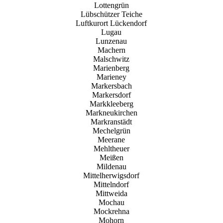
Lottengrün
Lübschützer Teiche
Luftkurort Lückendorf
Lugau
Lunzenau
Machern
Malschwitz
Marienberg
Marieney
Markersbach
Markersdorf
Markkleeberg
Markneukirchen
Markranstädt
Mechelgrün
Meerane
Mehltheuer
Meißen
Mildenau
Mittelherwigsdorf
Mittelndorf
Mittweida
Mochau
Mockrehna
Mohorn