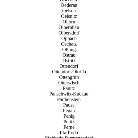
Oederan
Oelsen
Oelsnitz
Ohorn
Olbernhau
Olbersdorf
Oppach
Oschatz
Oßling
Ostrau
Ostritz
Ottendorf
Ottendorf-Okrilla
Ottengrün
Otterwisch
Panitz
Panschwitz-Kuckau
Parthenstein
Pausa
Pegau
Penig
Peritz
Perne
Pfaffroda