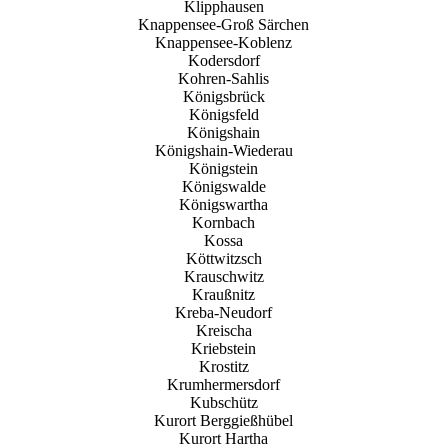
Klipphausen
Knappensee-Groß Särchen
Knappensee-Koblenz
Kodersdorf
Kohren-Sahlis
Königsbrück
Königsfeld
Königshain
Königshain-Wiederau
Königstein
Königswalde
Königswartha
Kornbach
Kossa
Köttwitzsch
Krauschwitz
Kraußnitz
Kreba-Neudorf
Kreischa
Kriebstein
Krostitz
Krumhermersdorf
Kubschütz
Kurort Berggießhübel
Kurort Hartha