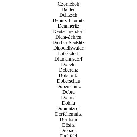
Czorneboh
Dahlen
Delitzsch
Demitz-Thumitz
Dennheritz
Deutschneudorf
Diera-Zehren
Diesbar-Seußlitz
Dippoldiswalde
Dittelsdorf
Dittmannsdorf
Döbeln
Doberenz
Dobernitz
Doberschau
Doberschütz
Dobra
Dohma
Dohna
Dommitzsch
Dorfchemnitz
Dorfhain
Dösitz
Drebach
Drehfeld