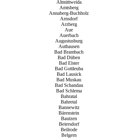
Altmittweida
Amtsberg
Annaberg-Buchholz
Arnsdorf
Arzberg
Aue
Auerbach
Augustusburg
Authausen
Bad Brambach
Bad Düben
Bad Elster
Bad Gottleuba
Bad Lausick
Bad Muskau
Bad Schandau
Bad Schlema
Bahratal
Bahretal
Bannewitz
Bärenstein
Bautzen
Beiersdorf
Beilrode
Belgern