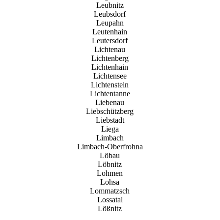
Leubnitz
Leubsdorf
Leupahn
Leutenhain
Leutersdorf
Lichtenau
Lichtenberg
Lichtenhain
Lichtensee
Lichtenstein
Lichtentanne
Liebenau
Liebschützberg
Liebstadt
Liega
Limbach
Limbach-Oberfrohna
Löbau
Löbnitz
Lohmen
Lohsa
Lommatzsch
Lossatal
Lößnitz