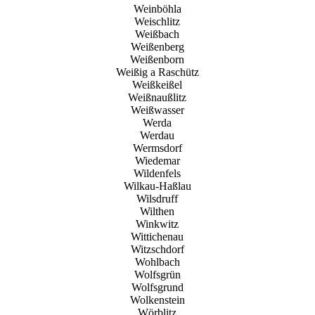
Weinböhla
Weischlitz
Weißbach
Weißenberg
Weißenborn
Weißig a Raschütz
Weißkeißel
Weißnaußlitz
Weißwasser
Werda
Werdau
Wermsdorf
Wiedemar
Wildenfels
Wilkau-Haßlau
Wilsdruff
Wilthen
Winkwitz
Wittichenau
Witzschdorf
Wohlbach
Wolfsgrün
Wolfsgrund
Wolkenstein
Wörblitz