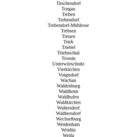
Tirschendorf
Torgau
Treben
Trebendorf
Trebendorf-Mühlrose
Trebsen
Treuen
Trieb
Triebel
Triebischtal
Trossin
Unterwürschnitz
Vierkirchen
Voigtsdorf
Wachau
Waldenburg
Waldheim
Waldhufen
Waldkirchen
Waltersdorf
Walthersdorf
Wechselburg
Weidenhain
Weiditz
Weifa