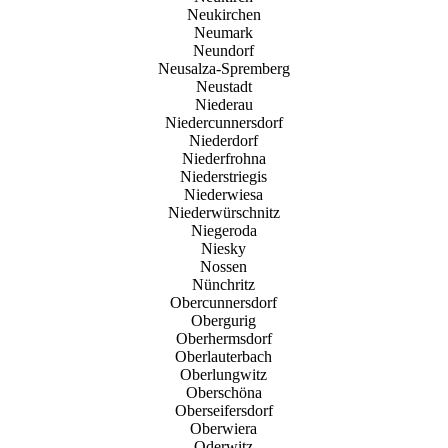
Neukirchen
Neumark
Neundorf
Neusalza-Spremberg
Neustadt
Niederau
Niedercunnersdorf
Niederdorf
Niederfrohna
Niederstriegis
Niederwiesa
Niederwürschnitz
Niegeroda
Niesky
Nossen
Nünchritz
Obercunnersdorf
Obergurig
Oberhermsdorf
Oberlauterbach
Oberlungwitz
Oberschöna
Oberseifersdorf
Oberwiera
Oderwitz