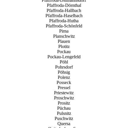
Pfaffroda-Dittmannsdorf
Pfaffroda-Dörnthal
Pfaffroda-Hallbach
Pfaffroda-Haselbach
Pfaffroda-Hutha
Pfaffroda-Schönfeld
Pirna
Planschwitz
Plauen
Plotitz
Pockau
Pockau-Lengefeld
Pöhl
Pohrsdorf
Pöhsig
Polenz
Posseck
Pressel
Priestewitz
Proschwitz
Prositz
Püchau
Pulsnitz
Puschwitz
Quersa