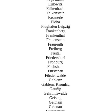
Eulowitz
Falkenbach
Falkenstein
Fasanerie
Flöha
Flughafen Leipzig
Frankenberg
Frankenthal
Frauenstein
Fraureuth
Freiberg
Freital
Friedersdorf
Frohburg
Fuchshain
Fürstenau
Fürstenwalde
Gablenz
Gablenz-Kromlau
Gaußig
Gehringswalde
Geising
Geithain
Gelenau