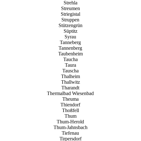
Strehla
Streumen
Striegistal
Struppen
Stützengrün
Süptitz
Syrau
Tanneberg
Tannenberg
Taubenheim
Taucha
Taura
Tauscha
Thalheim
Thallwitz
Tharandt
Thermalbad Wiesenbad
Theuma
Thiendorf
Thoßfell
Thum
Thum-Herold
Thum-Jahnsbach
Tiefenau
Tirpersdorf