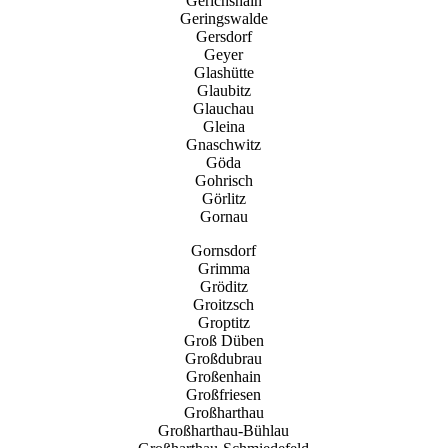
Gerichshain
Geringswalde
Gersdorf
Geyer
Glashütte
Glaubitz
Glauchau
Gleina
Gnaschwitz
Göda
Gohrisch
Görlitz
Gornau
Gornsdorf
Grimma
Gröditz
Groitzsch
Groptitz
Groß Düben
Großdubrau
Großenhain
Großfriesen
Großharthau
Großharthau-Bühlau