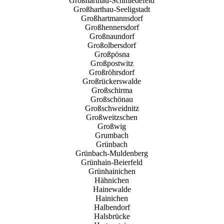
Großharthau-Schmiedefeld
Großharthau-Seeligstadt
Großhartmannsdorf
Großhennersdorf
Großnaundorf
Großolbersdorf
Großpösna
Großpostwitz
Großröhrsdorf
Großrückerswalde
Großschirma
Großschönau
Großschweidnitz
Großweitzschen
Großwig
Grumbach
Grünbach
Grünbach-Muldenberg
Grünhain-Beierfeld
Grünhainichen
Hähnichen
Hainewalde
Hainichen
Halbendorf
Halsbrücke