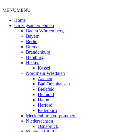
MENU
MENU
Umzüge gemeinsam bewältigen
Home
Umzugsunternehmen
Baden Württemberg
Bayern
Berlin
Bremen
Brandenburg
Hamburg
Hessen
Kassel
Nordrhein-Westfalen
Aachen
Bad Oeynhausen
Bielefeld
Detmold
Hamm
Herford
Paderborn
Mecklenburg-Vorpommern
Niedersachsen
Osnabrück
Rheinland-Pfalz