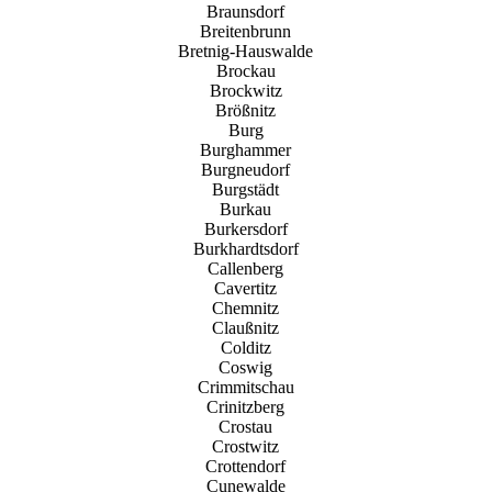
Braunsdorf
Breitenbrunn
Bretnig-Hauswalde
Brockau
Brockwitz
Brößnitz
Burg
Burghammer
Burgneudorf
Burgstädt
Burkau
Burkersdorf
Burkhardtsdorf
Callenberg
Cavertitz
Chemnitz
Claußnitz
Colditz
Coswig
Crimmitschau
Crinitzberg
Crostau
Crostwitz
Crottendorf
Cunewalde