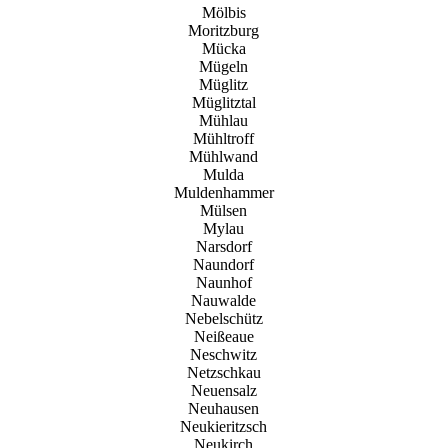
Mölbis
Moritzburg
Mücka
Mügeln
Müglitz
Müglitztal
Mühlau
Mühltroff
Mühlwand
Mulda
Muldenhammer
Mülsen
Mylau
Narsdorf
Naundorf
Naunhof
Nauwalde
Nebelschütz
Neißeaue
Neschwitz
Netzschkau
Neuensalz
Neuhausen
Neukieritzsch
Neukirch