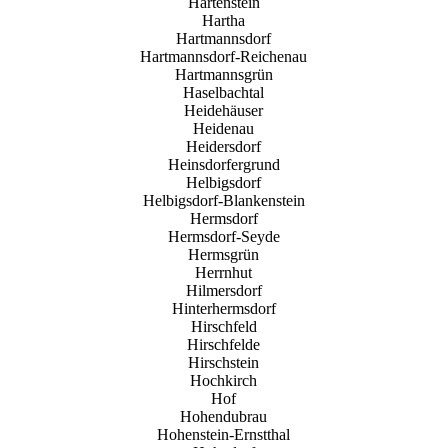
Hartenstein
Hartha
Hartmannsdorf
Hartmannsdorf-Reichenau
Hartmannsgrün
Haselbachtal
Heidehäuser
Heidenau
Heidersdorf
Heinsdorfergrund
Helbigsdorf
Helbigsdorf-Blankenstein
Hermsdorf
Hermsdorf-Seyde
Hermsgrün
Herrnhut
Hilmersdorf
Hinterhermsdorf
Hirschfeld
Hirschfelde
Hirschstein
Hochkirch
Hof
Hohendubrau
Hohenstein-Ernstthal