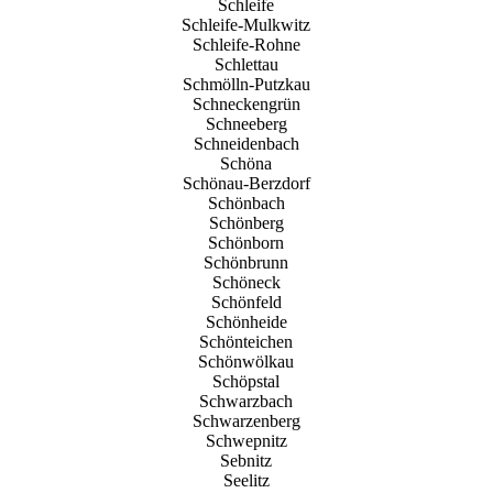
Schleife
Schleife-Mulkwitz
Schleife-Rohne
Schlettau
Schmölln-Putzkau
Schneckengrün
Schneeberg
Schneidenbach
Schöna
Schönau-Berzdorf
Schönbach
Schönberg
Schönborn
Schönbrunn
Schöneck
Schönfeld
Schönheide
Schönteichen
Schönwölkau
Schöpstal
Schwarzbach
Schwarzenberg
Schwepnitz
Sebnitz
Seelitz