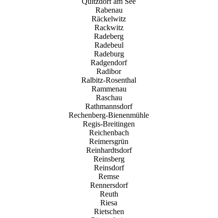
Quitzdorf am See
Rabenau
Räckelwitz
Rackwitz
Radeberg
Radebeul
Radeburg
Radgendorf
Radibor
Ralbitz-Rosenthal
Rammenau
Raschau
Rathmannsdorf
Rechenberg-Bienenmühle
Regis-Breitingen
Reichenbach
Reimersgrün
Reinhardtsdorf
Reinsberg
Reinsdorf
Remse
Rennersdorf
Reuth
Riesa
Rietschen