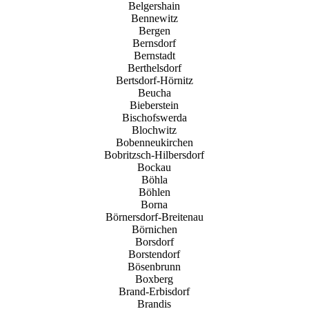
Belgershain
Bennewitz
Bergen
Bernsdorf
Bernstadt
Berthelsdorf
Bertsdorf-Hörnitz
Beucha
Bieberstein
Bischofswerda
Blochwitz
Bobenneukirchen
Bobritzsch-Hilbersdorf
Bockau
Böhla
Böhlen
Borna
Börnersdorf-Breitenau
Börnichen
Borsdorf
Borstendorf
Bösenbrunn
Boxberg
Brand-Erbisdorf
Brandis