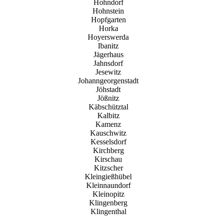
Hohndorf
Hohnstein
Hopfgarten
Horka
Hoyerswerda
Ibanitz
Jägerhaus
Jahnsdorf
Jesewitz
Johanngeorgenstadt
Jöhstadt
Jößnitz
Käbschütztal
Kalbitz
Kamenz
Kauschwitz
Kesselsdorf
Kirchberg
Kirschau
Kitzscher
Kleingießhübel
Kleinnaundorf
Kleinopitz
Klingenberg
Klingenthal