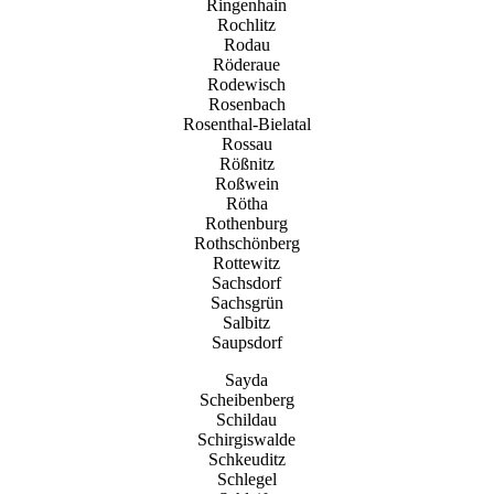
Ringenhain
Rochlitz
Rodau
Röderaue
Rodewisch
Rosenbach
Rosenthal-Bielatal
Rossau
Rößnitz
Roßwein
Rötha
Rothenburg
Rothschönberg
Rottewitz
Sachsdorf
Sachsgrün
Salbitz
Saupsdorf
Sayda
Scheibenberg
Schildau
Schirgiswalde
Schkeuditz
Schlegel