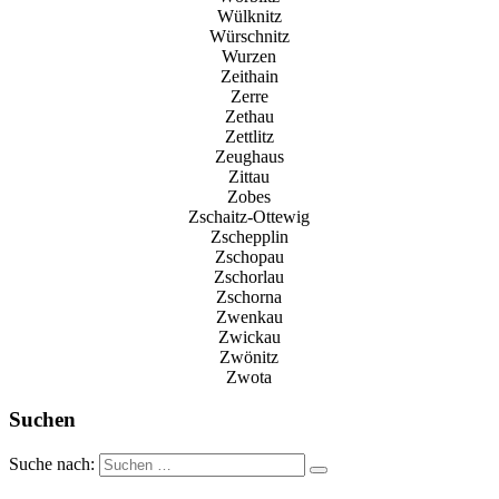
Wülknitz
Würschnitz
Wurzen
Zeithain
Zerre
Zethau
Zettlitz
Zeughaus
Zittau
Zobes
Zschaitz-Ottewig
Zschepplin
Zschopau
Zschorlau
Zschorna
Zwenkau
Zwickau
Zwönitz
Zwota
Suchen
Suche nach: