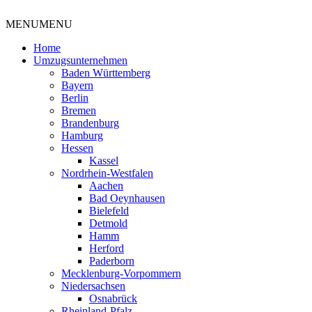
MENU
MENU
Umzüge gemeinsam bewältigen
Home
Umzugsunternehmen
Baden Württemberg
Bayern
Berlin
Bremen
Brandenburg
Hamburg
Hessen
Kassel
Nordrhein-Westfalen
Aachen
Bad Oeynhausen
Bielefeld
Detmold
Hamm
Herford
Paderborn
Mecklenburg-Vorpommern
Niedersachsen
Osnabrück
Rheinland-Pfalz